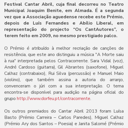
Festival Cantar Abril, cuja final decorreu no Teatro
Municipal Joaquim Benite, em Almada. É a segunda
vez que a Associação aguedense recebe este Prémio,
depois de Luís Fernandes e Abílio Liberal, em
representação do projecto “Os CantAutores”, o
terem feito em 2009, no mesmo prestigiado palco.
O Prémio é atribuído à melhor recriação de canções de
resistência, que este ano distinguiu a música "A Morte saiu
à rua" interpretada pelos Contracorrente. Sara Vidal (voz),
André Cardoso (guitarra), Gil Abrantes (saxofone), Miguel
Calhaz (contrabaixo), Rui Silva (percussão) e Manuel Maio
(violino), que também assina a autoria do arranjo,
convenceram o júri com a sua interpretação. O tema
encontra-se disponível para audição na página oficial do
grupo
http://www.dorfeu.pt/contracorrente
.
Os outros premiados do Cantar Abril 2013 foram Luísa
Basto (Prémio Carreira – Carlos Paredes), Miguel Calhaz
(Prémio Ary dos Santos – Poesia) e Janita Salomé (Prémio