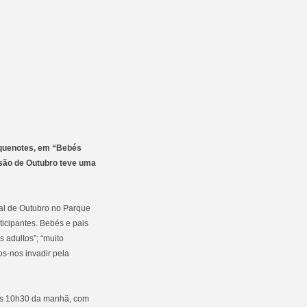
equenotes, em “Bebés
ssão de Outubro teve uma
al de Outubro no Parque
ticipantes. Bebés e pais
 adultos”; “muito
os-nos invadir pela
as 10h30 da manhã, com