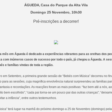
ÁGUEDA
Casa do Parque da Alta Vila
,
Domingo 25 Novembro, 10h30
Pré-inscrições a decorrer!
a mês em Águeda é dedicado a experiências vibrantes para as orelhas dos p
ca com inúmeros casos de sucesso por todo o país, já chegou a Águeda. A se
és e famílias vindas de toda a região.
ro em Setembro, a primeira grande sessão de “Bebés com Música” decorreu no fin
do para as sessões, cuja magnífica envolvência natural surpreendeu as famílias par
tasia e recordações. As reacções foram as mais positivas: “faz bem até a nós, aos
muito bem escolhido”; “cada pai torna-se um pouco pai das outras crianças”; “deixam
tar a infância”, entre outros testemunhos.
sica” terá lugar na manhã do próximo domingo a 25 de Novembro (domingo) pel