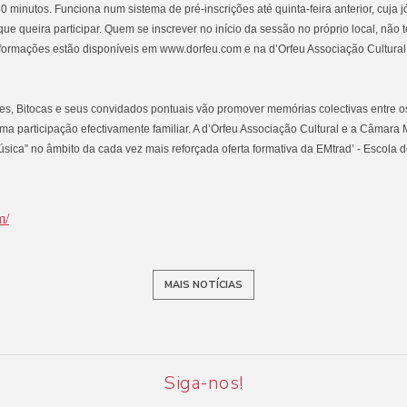
minutos. Funciona num sistema de pré-inscrições até quinta-feira anterior, cuja jó
 que queira participar. Quem se inscrever no início da sessão no próprio local, não 
informações estão disponíveis em www.dorfeu.com e na d’Orfeu Associação Cultura
es, Bitocas e seus convidados pontuais vão promover memórias colectivas entre o
ma participação efectivamente familiar. A d’Orfeu Associação Cultural e a Câmara
ca” no âmbito da cada vez mais reforçada oferta formativa da EMtrad’ - Escola d
m/
MAIS NOTÍCIAS
Siga-nos!