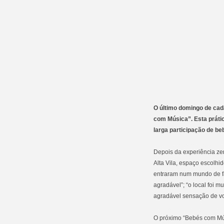
O último domingo de cad
com Música”. Esta práti
larga participação de beb
Depois da experiência ze
Alta Vila, espaço escolhi
entraram num mundo de fan
agradável”; “o local foi 
agradável sensação de vol
O próximo “Bebés com Mú