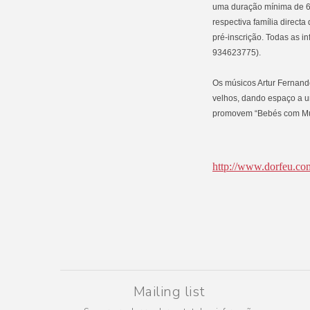
uma duração mínima de 60 
respectiva família directa
pré-inscrição. Todas as 
934623775).
Os músicos Artur Fernand
velhos, dando espaço a u
promovem “Bebés com Músi
http://www.dorfeu.co
Mailing list