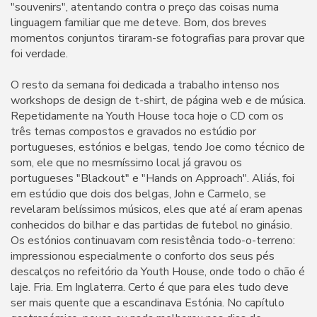
"souvenirs", atentando contra o preço das coisas numa
linguagem familiar que me deteve. Bom, dos breves
momentos conjuntos tiraram-se fotografias para provar que
foi verdade.
O resto da semana foi dedicada a trabalho intenso nos
workshops de design de t-shirt, de página web e de música.
Repetidamente na Youth House toca hoje o CD com os
três temas compostos e gravados no estúdio por
portugueses, estónios e belgas, tendo Joe como técnico de
som, ele que no mesmíssimo local já gravou os
portugueses "Blackout" e "Hands on Approach". Aliás, foi
em estúdio que dois dos belgas, John e Carmelo, se
revelaram belíssimos músicos, eles que até aí eram apenas
conhecidos do bilhar e das partidas de futebol no ginásio.
Os estónios continuavam com resistência todo-o-terreno:
impressionou especialmente o conforto dos seus pés
descalços no refeitório da Youth House, onde todo o chão é
laje. Fria. Em Inglaterra. Certo é que para eles tudo deve
ser mais quente que a escandinava Estónia. No capítulo