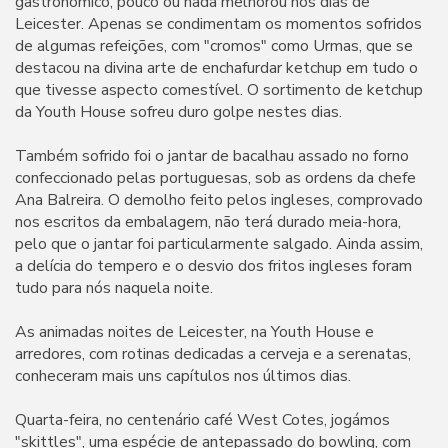
gastronómico, pouco ou nada melhorou nos dias de
Leicester. Apenas se condimentam os momentos sofridos
de algumas refeições, com "cromos" como Urmas, que se
destacou na divina arte de enchafurdar ketchup em tudo o
que tivesse aspecto comestível. O sortimento de ketchup
da Youth House sofreu duro golpe nestes dias.
Também sofrido foi o jantar de bacalhau assado no forno
confeccionado pelas portuguesas, sob as ordens da chefe
Ana Balreira. O demolho feito pelos ingleses, comprovado
nos escritos da embalagem, não terá durado meia-hora,
pelo que o jantar foi particularmente salgado. Ainda assim,
a delícia do tempero e o desvio dos fritos ingleses foram
tudo para nós naquela noite.
As animadas noites de Leicester, na Youth House e
arredores, com rotinas dedicadas a cerveja e a serenatas,
conheceram mais uns capítulos nos últimos dias.
Quarta-feira, no centenário café West Cotes, jogámos
"skittles", uma espécie de antepassado do bowling, com