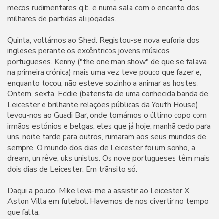
mecos rudimentares q.b. e numa sala com o encanto dos
milhares de partidas ali jogadas.
Quinta, voltámos ao Shed. Registou-se nova euforia dos
ingleses perante os excêntricos jovens músicos
portugueses. Kenny ("the one man show" de que se falava
na primeira crónica) mais uma vez teve pouco que fazer e,
enquanto tocou, não esteve sozinho a animar as hostes.
Ontem, sexta, Eddie (baterista de uma conhecida banda de
Leicester e brilhante relações públicas da Youth House)
levou-nos ao Guadi Bar, onde tomámos o último copo com
irmãos estónios e belgas, eles que já hoje, manhã cedo para
uns, noite tarde para outros, rumaram aos seus mundos de
sempre. O mundo dos dias de Leicester foi um sonho, a
dream, un rêve, uks unistus. Os nove portugueses têm mais
dois dias de Leicester. Em trãnsito só.
Daqui a pouco, Mike leva-me a assistir ao Leicester X
Aston Villa em futebol. Havemos de nos divertir no tempo
que falta.