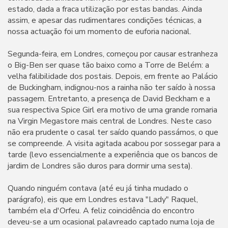
estado, dada a fraca utilização por estas bandas. Ainda
assim, e apesar das rudimentares condições técnicas, a
nossa actuação foi um momento de euforia nacional.
Segunda-feira, em Londres, começou por causar estranheza
o Big-Ben ser quase tão baixo como a Torre de Belém: a
velha falibilidade dos postais. Depois, em frente ao Palácio
de Buckingham, indignou-nos a rainha não ter saído à nossa
passagem. Entretanto, a presença de David Beckham e a
sua respectiva Spice Girl era motivo de uma grande romaria
na Virgin Megastore mais central de Londres. Neste caso
não era prudente o casal ter saído quando passámos, o que
se compreende. A visita agitada acabou por sossegar para a
tarde (levo essencialmente a experiência que os bancos de
jardim de Londres são duros para dormir uma sesta).
Quando ninguém contava (até eu já tinha mudado o
parágrafo), eis que em Londres estava "Lady" Raquel,
também ela d'Orfeu. A feliz coincidência do encontro
deveu-se a um ocasional palavreado captado numa loja de