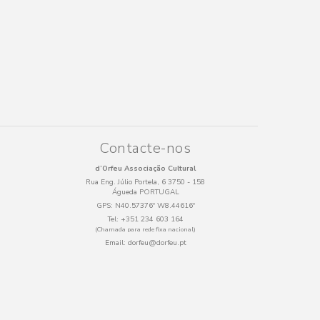
Contacte-nos
d’Orfeu Associação Cultural
Rua Eng. Júlio Portela, 6 3750 - 158
Águeda PORTUGAL
GPS:
N40.57376º W8.44616º
Tel:
+351 234 603 164
(Chamada para rede fixa nacional)
Email:
dorfeu@dorfeu.pt