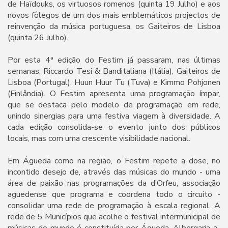
de Haïdouks, os virtuosos romenos (quinta 19 Julho) e aos
novos fôlegos de um dos mais emblemáticos projectos de
reinvenção da música portuguesa, os Gaiteiros de Lisboa
(quinta 26 Julho).
Por esta 4ª edição do Festim já passaram, nas últimas
semanas, Riccardo Tesi & Banditaliana (Itália), Gaiteiros de
Lisboa (Portugal), Huun Huur Tu (Tuva) e Kimmo Pohjonen
(Finlândia). O Festim apresenta uma programação ímpar,
que se destaca pelo modelo de programação em rede,
unindo sinergias para uma festiva viagem à diversidade. A
cada edição consolida-se o evento junto dos públicos
locais, mas com uma crescente visibilidade nacional.
Em Águeda como na região, o Festim repete a dose, no
incontido desejo de, através das músicas do mundo - uma
área de paixão nas programações da d’Orfeu, associação
aguedense que programa e coordena todo o circuito -
consolidar uma rede de programação à escala regional. A
rede de 5 Municípios que acolhe o festival intermunicipal de
músicas do mundo é constituída por Águeda, Albergaria-a-