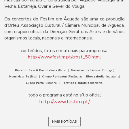
Velha, Estarreja, Ovar e Sever do Vouga.
Os concertos do Festim em Águeda são uma co-produção
d’Orfeu Associação Cultural / Câmara Municipal de Águeda,
com o apoio oficial da Direcção-Geral das Artes e de vários
organismos locais, nacionais e internacionais.
conteúdos, fotos e materiais para imprensa:
http://www.festim.pt/crbst_50.html
Riccardo Tesi & Banditaliana
(Itália) |
Gaiteiros de Lisboa
(Portugal)
Huun Huur Tu
(Tuva) |
Kimmo Pohjonen
(Finlândia) |
Blowzabella
(Inglaterra)
Eliseo Parra
(Espanha) |
Taraf de Haïdouks
(Roménia)
todo o programa está no sítio oficial
http://www.festim.pt/
MAIS NOTÍCIAS