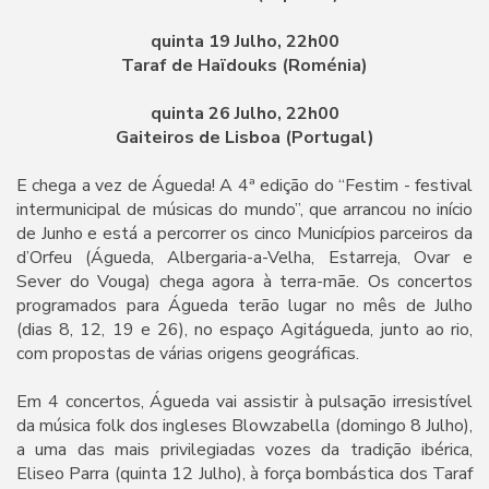
quinta 19 Julho, 22h00
Taraf de Haïdouks (Roménia)
quinta 26 Julho, 22h00
Gaiteiros de Lisboa (Portugal)
E chega a vez de Águeda! A 4ª edição do “Festim - festival
intermunicipal de músicas do mundo”, que arrancou no início
de Junho e está a percorrer os cinco Municípios parceiros da
d’Orfeu (Águeda, Albergaria-a-Velha, Estarreja, Ovar e
Sever do Vouga) chega agora à terra-mãe. Os concertos
programados para Águeda terão lugar no mês de Julho
(dias 8, 12, 19 e 26), no espaço Agitágueda, junto ao rio,
com propostas de várias origens geográficas.
Em 4 concertos, Águeda vai assistir à pulsação irresistível
da música folk dos ingleses Blowzabella (domingo 8 Julho),
a uma das mais privilegiadas vozes da tradição ibérica,
Eliseo Parra (quinta 12 Julho), à força bombástica dos Taraf