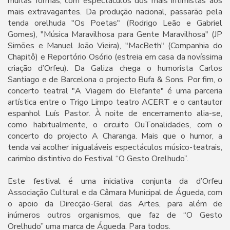
muitas formas, com espectáculos dos mais intimistas aos
mais extravagantes. Da produção nacional, passarão pela
tenda orelhuda "Os Poetas" (Rodrigo Leão e Gabriel
Gomes), "Música Maravilhosa para Gente Maravilhosa" (JP
Simões e Manuel João Vieira), "MacBeth" (Companhia do
Chapitô) e Reportório Osório (estreia em casa da novíssima
criação d’Orfeu). Da Galiza chega o humorista Carlos
Santiago e de Barcelona o projecto Bufa & Sons. Por fim, o
concerto teatral "A Viagem do Elefante" é uma parceria
artística entre o Trigo Limpo teatro ACERT e o cantautor
espanhol Luís Pastor. À noite de encerramento alia-se,
como habitualmente, o circuito OuTonalidades, com o
concerto do projecto A Charanga. Mais que o humor, a
tenda vai acolher inigualáveis espectáculos músico-teatrais,
carimbo distintivo do Festival “O Gesto Orelhudo”.
Este festival é uma iniciativa conjunta da d’Orfeu
Associação Cultural e da Câmara Municipal de Águeda, com
o apoio da Direcção-Geral das Artes, para além de
inúmeros outros organismos, que faz de “O Gesto
Orelhudo” uma marca de Águeda. Para todos.