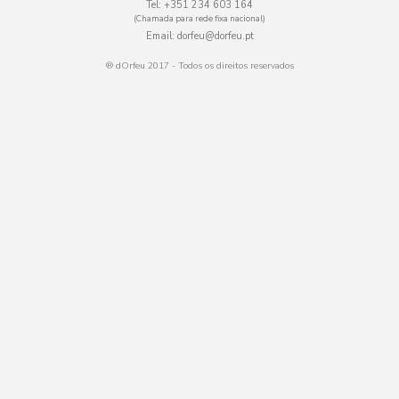
Tel:
+351 234 603 164
(Chamada para rede fixa nacional)
Email:
dorfeu@dorfeu.pt
® dOrfeu 2017 - Todos os direitos reservados