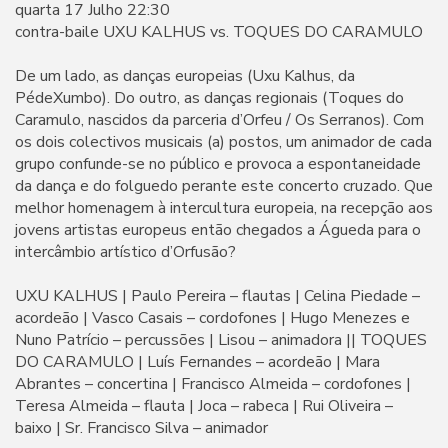
quarta 17 Julho 22:30
contra-baile UXU KALHUS vs. TOQUES DO CARAMULO
De um lado, as danças europeias (Uxu Kalhus, da
PédeXumbo). Do outro, as danças regionais (Toques do
Caramulo, nascidos da parceria d’Orfeu / Os Serranos). Com
os dois colectivos musicais (a) postos, um animador de cada
grupo confunde-se no público e provoca a espontaneidade
da dança e do folguedo perante este concerto cruzado. Que
melhor homenagem à intercultura europeia, na recepção aos
jovens artistas europeus então chegados a Águeda para o
intercâmbio artístico d’Orfusão?
UXU KALHUS | Paulo Pereira – flautas | Celina Piedade –
acordeão | Vasco Casais – cordofones | Hugo Menezes e
Nuno Patrício – percussões | Lisou – animadora || TOQUES
DO CARAMULO | Luís Fernandes – acordeão | Mara
Abrantes – concertina | Francisco Almeida – cordofones |
Teresa Almeida – flauta | Joca – rabeca | Rui Oliveira –
baixo | Sr. Francisco Silva – animador