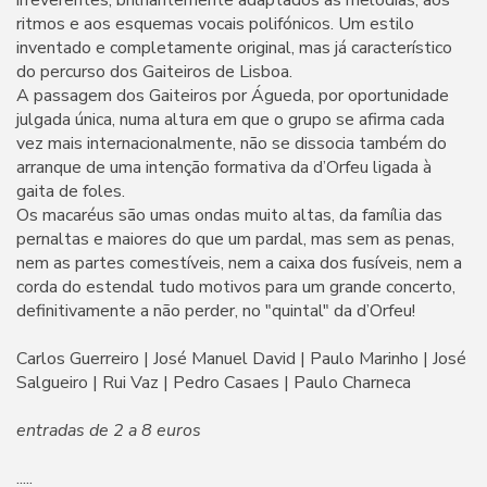
irreverentes, brilhantemente adaptados às melodias, aos
ritmos e aos esquemas vocais polifónicos. Um estilo
inventado e completamente original, mas já característico
do percurso dos Gaiteiros de Lisboa.
A passagem dos Gaiteiros por Águeda, por oportunidade
julgada única, numa altura em que o grupo se afirma cada
vez mais internacionalmente, não se dissocia também do
arranque de uma intenção formativa da d’Orfeu ligada à
gaita de foles.
Os macaréus são umas ondas muito altas, da família das
pernaltas e maiores do que um pardal, mas sem as penas,
nem as partes comestíveis, nem a caixa dos fusíveis, nem a
corda do estendal tudo motivos para um grande concerto,
definitivamente a não perder, no "quintal" da d’Orfeu!
Carlos Guerreiro | José Manuel David | Paulo Marinho | José
Salgueiro | Rui Vaz | Pedro Casaes | Paulo Charneca
entradas de 2 a 8 euros
.....