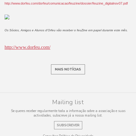
http://www.dorfeu.com/dorfeu/comunicacao/feuzine/dossier/feuzine_digitalnov07.pdf
Os Sócios, Amigos e Alunos d’Orfeu vão receber o feuZine em papel durante este mês.
http://www.dorfeu.com/
MAIS NOTÍCIAS
Mailing list
Se queres receber regularmente toda a informação sobre a associação e suas
actividades, subscreve já a nossa mailing list.
SUBSCREVER