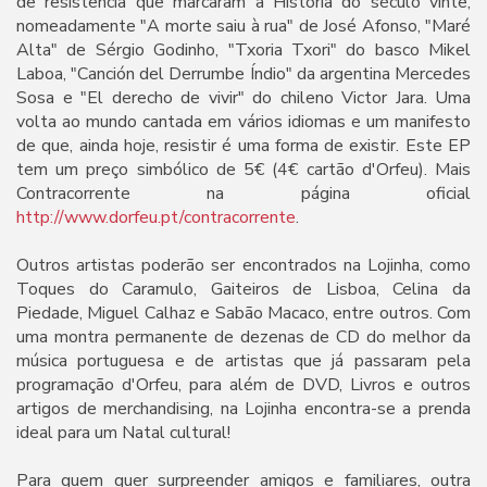
de resistência que marcaram a História do século vinte,
nomeadamente "A morte saiu à rua" de José Afonso, "Maré
Alta" de Sérgio Godinho, "Txoria Txori" do basco Mikel
Laboa, "Canción del Derrumbe Índio" da argentina Mercedes
Sosa e "El derecho de vivir" do chileno Victor Jara. Uma
volta ao mundo cantada em vários idiomas e um manifesto
de que, ainda hoje, resistir é uma forma de existir. Este EP
tem um preço simbólico de 5€ (4€ cartão d'Orfeu). Mais
Contracorrente na página oficial
http://www.dorfeu.pt/contracorrente
.
Outros artistas poderão ser encontrados na Lojinha, como
Toques do Caramulo, Gaiteiros de Lisboa, Celina da
Piedade, Miguel Calhaz e Sabão Macaco, entre outros. Com
uma montra permanente de dezenas de CD do melhor da
música portuguesa e de artistas que já passaram pela
programação d'Orfeu, para além de DVD, Livros e outros
artigos de merchandising, na Lojinha encontra-se a prenda
ideal para um Natal cultural!
Para quem quer surpreender amigos e familiares, outra