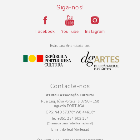
Siga-nos!
Facebook
YouTube
Instagram
Estrutura financiada por:
Contacte-nos
d’Orfeu Associação Cultural
Rua Eng. Júlio Portela, 6 3750 - 158
Águeda PORTUGAL
GPS:
N40.57376º W8.44616º
Tel:
+351 234 603 164
(Chamada para rede fixa nacional)
Email:
dorfeu@dorfeu.pt
® dOrfeu 2017 - Todos os direitos reservados