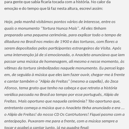
para gente que sabia ficaria tocada com a história. No calor da
emoção e do tempo que lá faz nesta altura, escrevi assim:
Hoje, pela manhã visitámos pontos vários de interesse, entre os
quais o monumento "Tortura Nunca Mais". Ali eles tinham
preparado uma pequena cerimónia, para explicar todo o tempo de
ditadura no Brasil nos meios de 1900 e das torturas, com flores a
serem depositadas pelos participantes estrangeiros da Visita. Após
uma intervenção já de si emocionada, o Anacleto anunciava que iam
passar uma música de homenagem, ali mesmo e nesse momento, às
vítimas da tortura simbolizadas naquele monumento. Eu pensei logo
em, de seguida à música que eles iam fazer ouvir, chegar-me à frente
e cantar também o "Alípio de Freitas" (mesmo a capella), do Zeca
Afonso, tema grato que tenho na cabeça e que retrata a história
verídica passada no Brasil ao tempo por esse português, Alípio de
Freitas. Mais oportuno que naquela cerimónia? Tão oportuno que,
entretanto começa a música que o Anacleto tinha anunciado e era ...
o Alípio de Freitas! do nosso CD Os CantAutores! Fiquei pasmo com a
antecipação. Puxaram-me para a frente, com a música sempre a
tocar e acabei a cantar junto, já na quadra final: