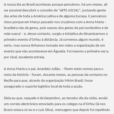
A nossa ida ao Brasil aconteceu porque pensámos, há uns meses, ali
ser possível descobrir o conceito de "aRTE sOCIAL", juntando gente
das artes de toda a América Latina e de alguma Europa. E pensámos
nisso porque em Março passado nos cruzámos com a Anna Maria –
brasileira não de gema, pois nasceu dos genes de pai nordestino e de
mãe sueca! - e, desse contacto, surgiu a iniciativa de dinamizarmos o
primeiro evento d’Orfeu à distância. Já corremos algum mundo, é
certo, mas nunca tínhamos tomado em mãos a organização de um
evento que não acontecesse em Águeda. Foi mesmo a primeira vez e,
por sinal, excelente estreia.
A Anna Maria e o pai, Anacleto Julião, – fixem estes nomes para o
resto da história – foram, durante meses, as pessoas de contacto no
Recife para que, através da organização Mirim Brasil, fosse
assegurado o suporte logístico local de toda a acção.
Dizia eu que, naquele 4 de Dezembro, ao terceiro dia da visita, enviei
um correio electrónico emociado para os colegas na d’Orfeu (lá nos
Brasis estava só eu e o Luís Silva), mensagem que depois fui repetindo