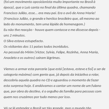
(foi um movimento oposicionista muito importante no Brasil à
época), que o Luís canta no final da última quadra, chamando
Francisco Julião, esse... era meu pai. Era o avô de Anna Maria!
(Francisco Julião, o grande e heróico brasileiro que, ali mesmo ao
lado do monumento, tem uma lápide de homenagem.)
Eu não tive reacção - houve quem contasse e me dissesse depois -
uns 2 minutos.
O Silva estava estupefacto.
Os visitantes dos 11 países todos incrédulos.
Ao pessoal do Mirim (Victor, Sylvia, Felipe, Rozinha, Anna Maria,
Anacleto e os outros) cairam lágrimas.
Viemos a armar esta parceria (que está [estava, esteve e foi] a ser de
categoria máxima) com gente que, já depois da iniciativa a rolar,
descobriu aquela quadra no CD e aguardou o momento de fazer
esta surpresa hoje. E andávamos a cantar um nome de um fulano
que, por obra do destino, é o orgulho de família para pessoas com
quem nos cruzámos por tudo menos por isso.
Vá-se lá entender o Brasil ser tão grande, mas o mundo tão