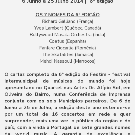
6 Junho a 25 Julho 2014 | 6ª edição
OS 7 NOMES DA 6ª EDIÇÃO
Richard Galliano (França)
Yves Lambert (Québec, Canadá)
Bollywood Masala Orchestra (Índia)
Coetus (Espanha)
Fanfare Ciocarlia (Roménia)
The Skatalites (Jamaica)
Mehdi Nassouli (Marrocos)
O cartaz completo da 6ª edição do Festim - festival
intermunicipal de músicas do mundo foi hoje
apresentado no Quartel das Artes Dr. Alípio Sol, em
Oliveira do Bairro, numa Conferência de Imprensa
conjunta com os seis Municípios parceiros. De 6 de
Junho a 25 de Julho, a edição deste ano estende-se
por um total de 16 concertos em rede e quer
surpreender, mais uma vez, o público da região e do
país, com a vinda a Portugal de sete grandes nomes
da world music. A garantia de excelência e