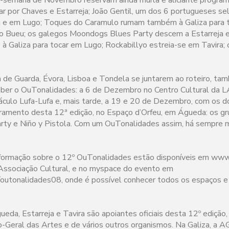
sar por Chaves e Estarreja; João Gentil, um dos 6 portugueses se
eu e em Lugo; Toques do Caramulo rumam também à Galiza para t
o Bueu; os galegos Moondogs Blues Party descem a Estarreja e
à Galiza para tocar em Lugo; Rockabillyo estreia-se em Tavira;
e Guarda, Évora, Lisboa e Tondela se juntarem ao roteiro, ta
eber o OuTonalidades: a 6 de Dezembro no Centro Cultural da
culo Lufa-Lufa e, mais tarde, a 19 e 20 de Dezembro, com os d
ramento desta 12ª edição, no Espaço d’Orfeu, em Águeda: os g
ty e Niño y Pistola. Com um OuTonalidades assim, há sempre m
formação sobre o 12º OuTonalidades estão disponíveis em www.
 Associação Cultural, e no myspace do evento em
/outonalidades08, onde é possível conhecer todos os espaços e
eda, Estarreja e Tavira são apoiantes oficiais desta 12º edição,
ão-Geral das Artes e de vários outros organismos. Na Galiza, a 