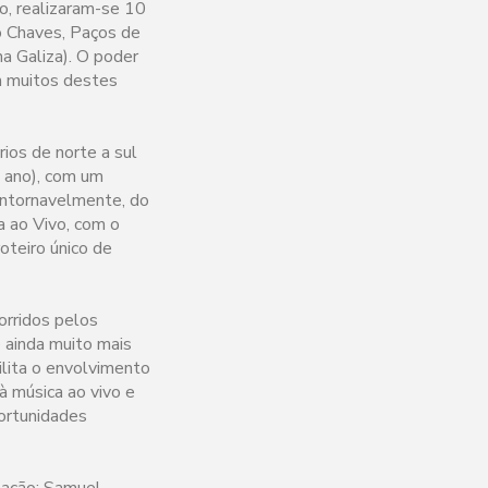
, realizaram-se 10
o Chaves, Paços de
na Galiza). O poder
em muitos destes
ios de norte a sul
e ano), com um
contornavelmente, do
a ao Vivo, com o
oteiro único de
orridos pelos
 ainda muito mais
lita o envolvimento
à música ao vivo e
portunidades
mação: Samuel