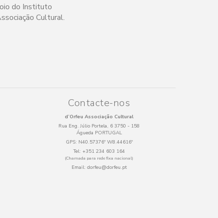
oio do Instituto
ssociação Cultural.
Contacte-nos
d’Orfeu Associação Cultural
Rua Eng. Júlio Portela, 6 3750 - 158
Águeda PORTUGAL
GPS:
N40.57376º W8.44616º
Tel:
+351 234 603 164
(Chamada para rede fixa nacional)
Email:
dorfeu@dorfeu.pt