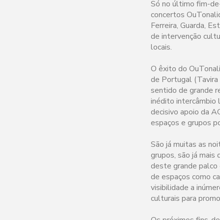
Só no último fim-d
concertos OuTonalid
Ferreira, Guarda, Es
de intervenção cultu
locais.
O êxito do OuTonalid
de Portugal (Tavira
sentido de grande re
inédito intercâmbio
decisivo apoio da A
espaços e grupos p
São já muitas as no
grupos, são já mais
deste grande palco 
de espaços como caf
visibilidade a inúme
culturais para promo
Os próximos fins-d