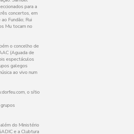
leccionados para a
rês concertos, em
 ao Fundão; Rui
 os Mu tocam no
mbém o concelho de
 LAAC (Aguada de
ois espectáculos
rupos galegos
úsica ao vivo num
dorfeu.com, o sítio
 grupos
 além do Ministério
AGADIC e a Clubtura