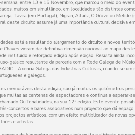
e-semana, entre 13 e 15 Novembro, que marcou o meio do evento
ades, muitos em simultâneo, em localidades tão distintas com
tarreja, Tavira (em Portugal), Nigran, Allariz, O Grove ou Melide (
ral deste circuito assume já uma importância cultural decisiva 
ades está a resultar do alargamento do circuito a novos territór
 e Chaves vieram dar definitiva dimensão nacional ao mapa dest
de instituído e reforçado edição após edição. Resulta ainda, in
 luso-galaico resultante da parceria com a Rede Galega de Músic
GADIC – Axencia Galega das Industrias Culturais, criando-se um r
ortugueses e galegos.
ites memoráveis desta edição, são já muitos os quilómetros perc
 que muitas as centenas de espectadores e continua a esperar-se
chamado OuTonalidades, na sua 12ª edição. Este evento possibi
és-concertos e bares associativos num projecto que dá espaço 
ros projectos artísticos, com um efeito multiplicador de novas o
tores e artistas.
e-semana de Novembro reservam ainda muita e aliciante progra