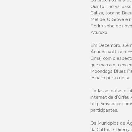
Quinto Trio vai pas
Galiza, toca no Bu
Melide, O Grove e n
Pedro sobe de novo 
Aturuxo.
Em Dezembro, além d
Águeda volta a rec
Cima) com o espectá
que marcam o encer
Moondogs Blues Par
espaço perto de si!
Todas as datas e in
internet da d’Orfeu
http://myspace.com
participantes.
Os Municípios de Águ
da Cultura / Direcç