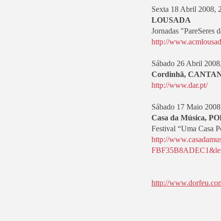
Sexta
18 Abril 2008, 
LOUSADA
Jornadas "PareSeres d
http://www.acmlousad
Sábado
26 Abril 2008
Cordinhã, CANT
http://www.dar.pt/
Sábado
17 Maio 2008
Casa da Música, P
Festival “Uma Casa P
http://www.casadam
FBF35B8ADEC1&lef
http://www.dorfeu.co