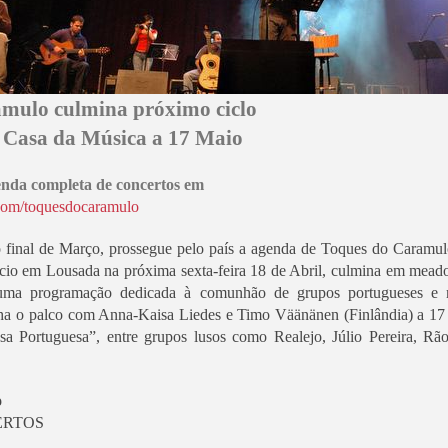
mulo culmina próximo ciclo
a Casa da Música a 17 Maio
nda completa de concertos em
com/toquesdocaramulo
 final de Março, prossegue pelo país a agenda de Toques do Caramul
ício em Lousada na próxima sexta-feira 18 de Abril, culmina em mea
uma programação dedicada à comunhão de grupos portugueses e 
ha o palco com Anna-Kaisa Liedes e Timo Väänänen (Finlândia) a 17 
a Portuguesa”, entre grupos lusos como Realejo, Júlio Pereira, Rã
o
ERTOS