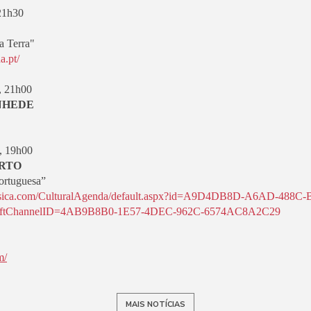
21h30
a Terra"
a.pt/
, 21h00
ANHEDE
, 19h00
ORTO
ortuguesa”
usica.com/CulturalAgenda/default.aspx?id=A9D4DB8D-A6AD-488C-
tChannelID=4AB9B8B0-1E57-4DEC-962C-6574AC8A2C29
m/
MAIS NOTÍCIAS