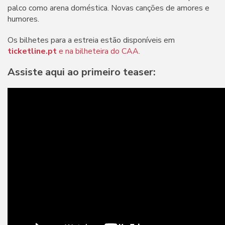
palco como arena doméstica. Novas canções de amores e
humores.
Os bilhetes para a estreia estão disponíveis em
ticketline.pt
e na bilheteira do CAA.
Assiste aqui ao primeiro teaser: