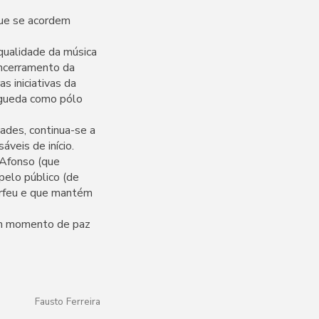
que se acordem
qualidade da música
encerramento da
s iniciativas da
Águeda como pólo
dades, continua-se a
veis de início.
 Afonso (que
elo público (de
Orfeu e que mantém
um momento de paz
Fausto Ferreira