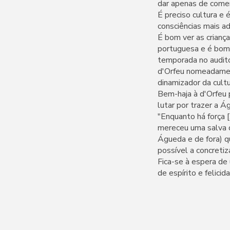
dar apenas de comer
É preciso cultura e
consciências mais a
É bom ver as crianç
portuguesa e é bom 
temporada no auditó
d'Orfeu nomeadamen
dinamizador da cultu
Bem-haja à d'Orfeu p
lutar por trazer a 
"Enquanto há força 
mereceu uma salva 
Águeda e de fora) q
possível a concreti
Fica-se à espera d
de espírito e felic