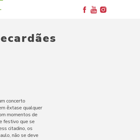
+
Recardães
Num concerto
em êxtase qualquer
o com momentos de
e festivo que se
ss citadino, os
Paulo, não se deve