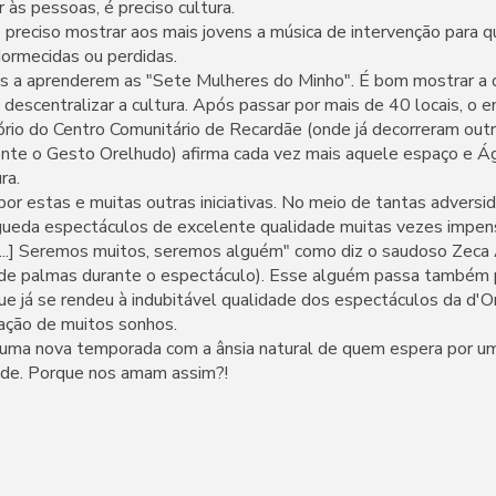
 às pessoas, é preciso cultura.
 é preciso mostrar aos mais jovens a música de intervenção para 
dormecidas ou perdidas.
as a aprenderem as "Sete Mulheres do Minho". É bom mostrar a 
descentralizar a cultura. Após passar por mais de 40 locais, o 
rio do Centro Comunitário de Recardãe (onde já decorreram outra
te o Gesto Orelhudo) afirma cada vez mais aquele espaço e 
ra.
or estas e muitas outras iniciativas. No meio de tantas adversi
Águeda espectáculos de excelente qualidade muitas vezes impensá
[...] Seremos muitos, seremos alguém" como diz o saudoso Zeca
de palmas durante o espectáculo). Esse alguém passa também p
ue já se rendeu à indubitável qualidade dos espectáculos da d'
zação de muitos sonhos.
e uma nova temporada com a ânsia natural de quem espera por 
idade. Porque nos amam assim?!