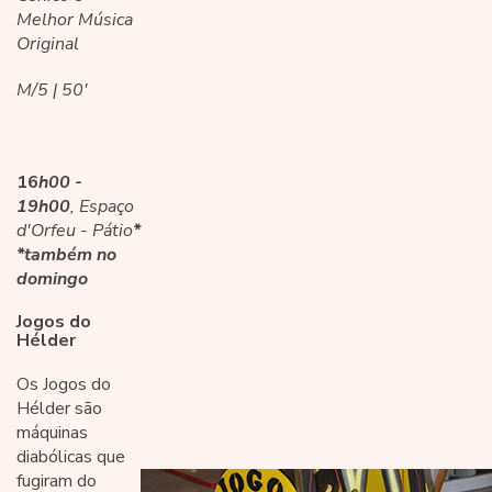
Melhor Música
Original
M/5 | 50'
16
h00 -
19h00
, Espaço
d'Orfeu - Pátio
*
*também no
domingo
Jogos do
Hélder
Os Jogos do
Hélder são
máquinas
diabólicas que
fugiram do