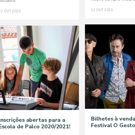
outubro.
12
OUT
2020
22
OUT
2020
Bilhetes à venda
Inscrições abertas para a
Festival O Gest
Escola de Palco 2020/2021!