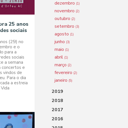
dezembro
(1)
novembro
(2)
outubro
(2)
bra 25 anos
setembro
(3)
des sociais
agosto
(1)
junho
nos (25!) no
(3)
zembro e o
maio
(1)
do para a
abril
redes sociais
(1)
nte a semana
março
(2)
á concertos e
fevereiro
s vindos de
(2)
eu. Para o dia
janeiro
(5)
rcada a estreia
 Vida
2019
2018
2017
2016