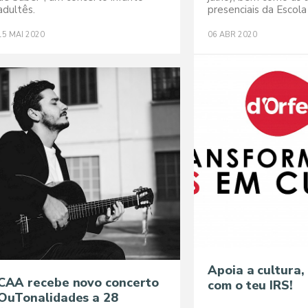
adultês.
presenciais da Escola
15
MAI
2020
06
ABR
2020
Apoia a cultura,
CAA recebe novo concerto
com o teu IRS!
OuTonalidades a 28