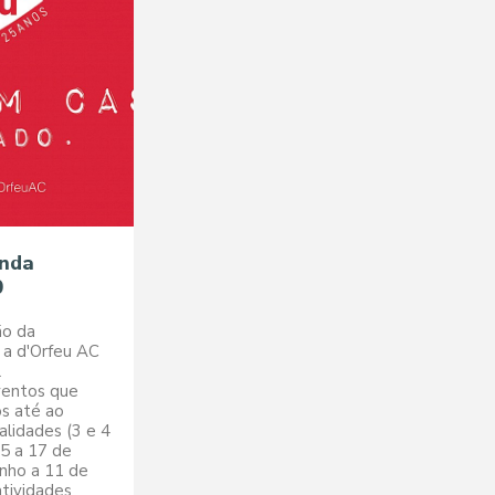
enda
0
ão da
a d'Orfeu AC
l
ventos que
s até ao
lidades (3 e 4
(15 a 17 de
unho a 11 de
atividades