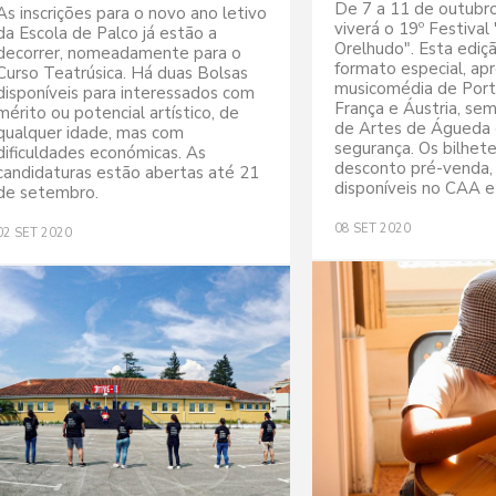
De 7 a 11 de outubr
As inscrições para o novo ano letivo
viverá o 19º Festival
da Escola de Palco já estão a
Orelhudo". Esta ediç
decorrer, nomeadamente para o
formato especial, ap
Curso Teatrúsica. Há duas Bolsas
musicomédia de Port
disponíveis para interessados com
França e Áustria, se
mérito ou potencial artístico, de
de Artes de Águeda 
qualquer idade, mas com
segurança. Os bilhet
dificuldades económicas. As
desconto pré-venda, 
candidaturas estão abertas até 21
disponíveis no CAA e 
de setembro.
08
SET
2020
02
SET
2020