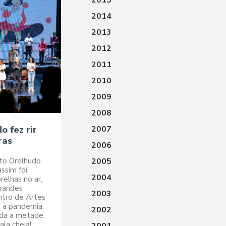
2015
2014
2013
2012
2011
2010
2009
2008
o fez rir
2007
ras
2006
sto Orelhudo
2005
ssim foi.
2004
relhas no ar,
grandes
2003
ntro de Artes
 à pandemia.
2002
ida a metade,
la cheia!