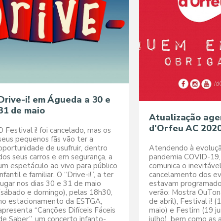
Drive-i! em Águeda a 30 e
31 de maio
Atualização ag
d'Orfeu AC 202
O Festival i! foi cancelado, mas os
seus pequenos fãs vão ter a
oportunidade de usufruir, dentro
Atendendo à evoluç
dos seus carros e em segurança, a
pandemia COVID-19, 
um espetáculo ao vivo para público
comunica o inevitáve
infantil e familiar. O “Drive-i!”, a ter
cancelamento dos e
lugar nos dias 30 e 31 de maio
estavam programado
(sábado e domingo), pelas 18h30,
verão: Mostra OuTona
no estacionamento da ESTGA,
de abril), Festival i! 
apresenta “Canções Difíceis Fáceis
maio) e Festim (19 j
de Saber”, um concerto infanto-
julho), bem como as 