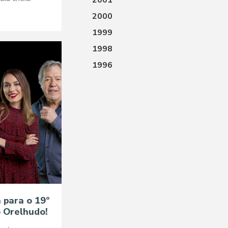
2001
2000
1999
1998
1996
 para o 19º
o Orelhudo!