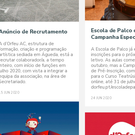
Escola de Palco
Anúncio de Recrutamento
Campanha Espec
A d’Orfeu AC, estrutura de
formação, criação e programação
A Escola de Palco já 
artística sediada em Águeda, está a
inscrições para o pró
recrutar colaborador/a, a tempo
letivo. As aulas co
inteiro, com início de funções em
outubro, mas a Camp
julho 2020, com vista a integrar a
de Pré-Inscrição, co
equipa da associação, na área de
para o Curso Teatrúsi
Secretariado.
online, até 31 de jul
dorfeu.pt/escoladepa
15
JUN
2020
24
JUN
2020