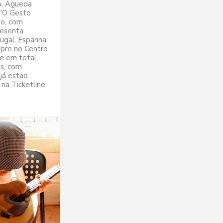
o, Águeda
 "O Gesto
ão, com
resenta
ugal, Espanha,
mpre no Centro
e em total
es, com
já estão
na Ticketline.