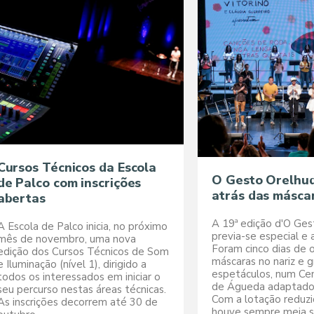
Cursos Técnicos da Escola
O Gesto Orelhud
de Palco com inscrições
atrás das másca
abertas
A 19ª edição d'O Ge
A Escola de Palco inicia, no próximo
previa-se especial e a
mês de novembro, uma nova
Foram cinco dias de o
edição dos Cursos Técnicos de Som
máscaras no nariz e 
e Iluminação (nível 1), dirigido a
espetáculos, num Ce
todos os interessados em iniciar o
de Águeda adaptado
seu percurso nestas áreas técnicas.
Com a lotação reduz
As inscrições decorrem até 30 de
houve sempre meia sa