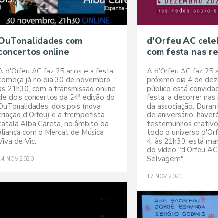
OuTonalidades com
d'Orfeu AC cele
concertos online
com festa nas re
A d'Orfeu AC faz 25 anos e a festa
A d’Orfeu AC faz 25 a
começa já no dia 30 de novembro,
próximo dia 4 de de
às 21h30, com a transmissão online
público está convida
de dois concertos da 24ª edição do
festa, a decorrer nas 
OuTonalidades: dois,pois (nova
da associação. Dura
criação d'Orfeu) e a trompetista
de aniversário, haver
catalã Alba Careta, no âmbito da
testemunhos criativo
aliança com o Mercat de Música
todo o universo d'Orf
Viva de Vic.
4, às 21h30, está ma
do vídeo "d'Orfeu AC
Selvagem".
24
NOV
2020
17
NOV
2020