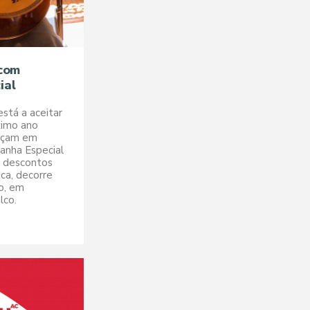
 com
ial
está a aceitar
ximo ano
meçam em
anha Especial
m descontos
ca, decorre
ho, em
lco.