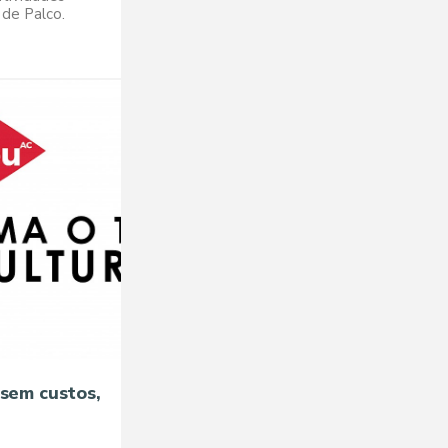
 de Palco.
 sem custos,