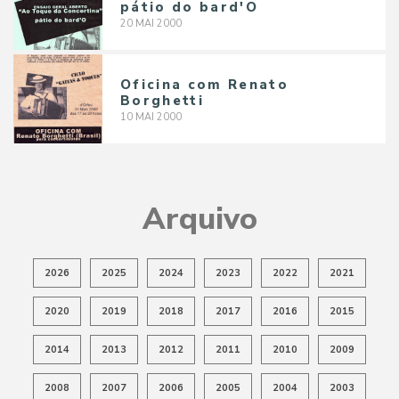
pátio do bard'O
20
MAI
2000
Oficina com Renato
Borghetti
10
MAI
2000
Arquivo
2026
2025
2024
2023
2022
2021
2020
2019
2018
2017
2016
2015
2014
2013
2012
2011
2010
2009
2008
2007
2006
2005
2004
2003