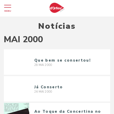
MENU
Notícias
MAI 2000
Que bem se consertou!
28
MAI
2000
Já Conserto
26
MAI
2000
Ao Toque da Concertina no