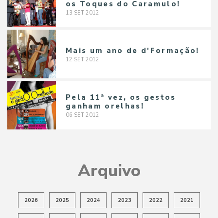
os Toques do Caramulo!
13
SET
2012
Mais um ano de d'Formação!
12
SET
2012
Pela 11ª vez, os gestos
ganham orelhas!
06
SET
2012
Arquivo
2026
2025
2024
2023
2022
2021