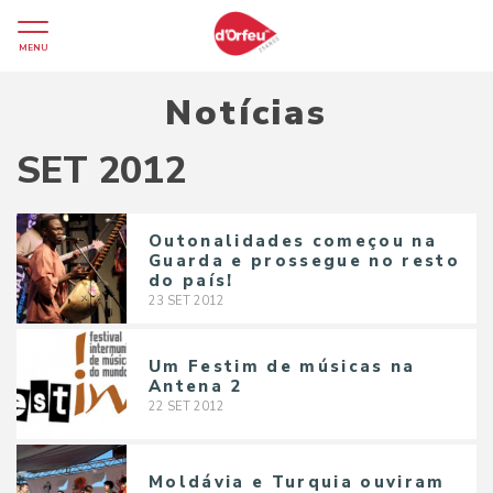
MENU
Notícias
SET 2012
Outonalidades começou na
Guarda e prossegue no resto
do país!
23
SET
2012
Um Festim de músicas na
Antena 2
22
SET
2012
Moldávia e Turquia ouviram