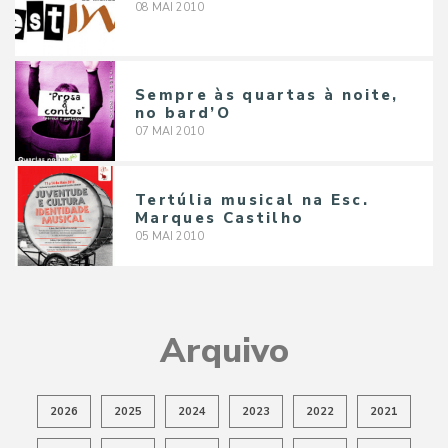
08
MAI
2010
Sempre às quartas à noite,
no bard’O
07
MAI
2010
Tertúlia musical na Esc.
Marques Castilho
05
MAI
2010
Arquivo
2026
2025
2024
2023
2022
2021