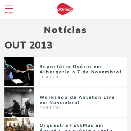
MENU
Notícias
OUT 2013
Reportório Osório em
Albergaria a 7 de Novembro!
31
OUT
2013
Workshop de Ableton Live
em Novembro!
30
OUT
2013
Orquestra FolkMus em
Águeda, na próxima sexta-