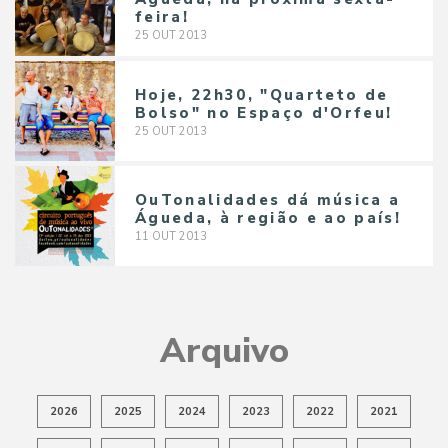
feira!
25
OUT
2013
Hoje, 22h30, "Quarteto de
Bolso" no Espaço d'Orfeu!
25
OUT
2013
OuTonalidades dá música a
Águeda, à região e ao país!
11
OUT
2013
Arquivo
2026
2025
2024
2023
2022
2021