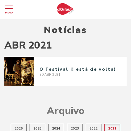
MENU
Notícias
ABR 2021
O Festival i! está de volta!
30
ABR
2021
Arquivo
2026
2025
2024
2023
2022
2021