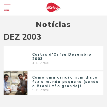
MENU
Notícias
DEZ 2003
Curtas d'Orfeu Dezembro
2003
31
DEZ
2003
Como uma canção num disco
faz o mundo pequeno (sendo
o Brasil tão grande)!
18
DEZ
2003