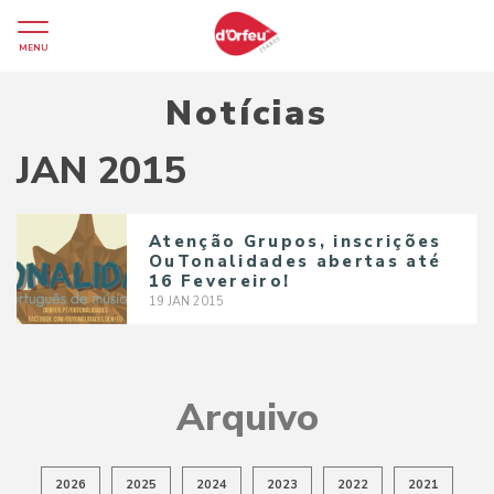
MENU
Notícias
JAN 2015
Atenção Grupos, inscrições
OuTonalidades abertas até
16 Fevereiro!
19
JAN
2015
Arquivo
2026
2025
2024
2023
2022
2021