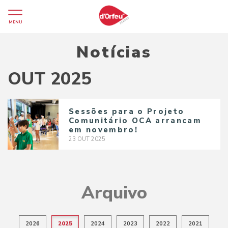
MENU
Notícias
OUT 2025
Sessões para o Projeto
Comunitário OCA arrancam
em novembro!
23
OUT
2025
Arquivo
2026
2025
2024
2023
2022
2021