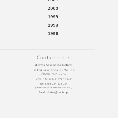
2001
2000
1999
1998
1996
Contacte-nos
d’Orfeu Associação Cultural
Rua Eng. Júlio Portela, 6 3750 - 158
Águeda PORTUGAL
GPS:
N40.57376º W8.44616º
Tel:
+351 234 603 164
(Chamada para rede fixa nacional)
Email:
dorfeu@dorfeu.pt