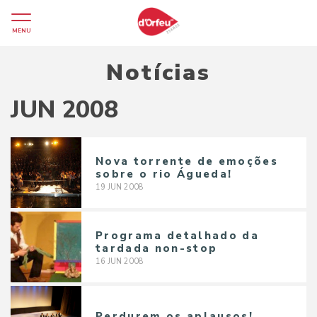
MENU
Notícias
JUN 2008
Nova torrente de emoções
sobre o rio Águeda!
19
JUN
2008
Programa detalhado da
tardada non-stop
16
JUN
2008
Perdurem os aplausos!