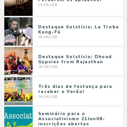
14
JUN
2008
Destaque Solstício: La Troba
Kung-Fú
06
JUN
2008
Destaque Solstício: Dhoad
Gypsies from Rajasthan
06
JUN
2008
Três dias de festança para
receber o Verão!
06
JUN
2008
Seminário para o
Associativismo 21Jun08-
inscrições abertas