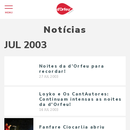
MENU
Notícias
JUL 2003
Noites da d’Orfeu para
recordar!
27
JUL
2003
Loyko e Os CantAutores:
Continuam intensas as noites
da d'Orfeu!
16
JUL
2003
Fanfare Ciocarlia abriu