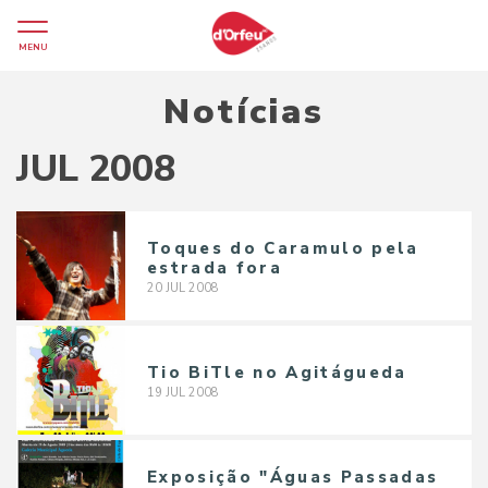
MENU
Notícias
JUL 2008
Toques do Caramulo pela
estrada fora
20
JUL
2008
Tio BiTle no Agitágueda
19
JUL
2008
Exposição "Águas Passadas