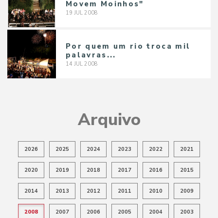
Movem Moinhos"
19
JUL
2008
Por quem um rio troca mil
palavras...
14
JUL
2008
Arquivo
2026
2025
2024
2023
2022
2021
2020
2019
2018
2017
2016
2015
2014
2013
2012
2011
2010
2009
2008
2007
2006
2005
2004
2003