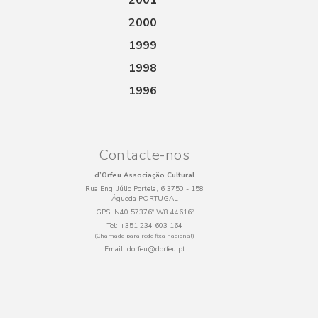
2001
2000
1999
1998
1996
Contacte-nos
d’Orfeu Associação Cultural
Rua Eng. Júlio Portela, 6 3750 - 158
Águeda PORTUGAL
GPS:
N40.57376º W8.44616º
Tel:
+351 234 603 164
(Chamada para rede fixa nacional)
Email:
dorfeu@dorfeu.pt