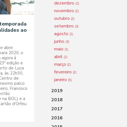
dezembro
(1)
novembro
(2)
outubro
(2)
 temporada
setembro
(3)
lidades ao
agosto
(1)
junho
(3)
e abre
maio
(1)
para 2020, o
abril
 agora à
(1)
23ª edição e
março
(2)
erto de Luca
fevereiro
ra, às 22h30,
(2)
 Centro de
janeiro
(5)
 mesmo palco
eiro, Francisco
2019
 estão
e na BOL) e a
2018
Cartão d'Orfeu.
2017
2016