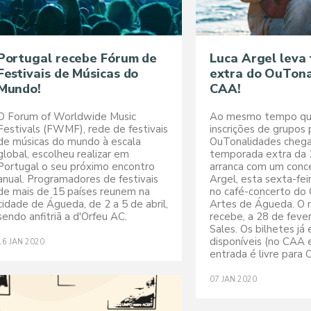
Portugal recebe Fórum de
Luca Argel leva
Festivais de Músicas do
extra do OuTona
Mundo!
CAA!
O Forum of Worldwide Music
Ao mesmo tempo qu
Festivals (FWMF), rede de festivais
inscrições de grupos 
de músicas do mundo à escala
OuTonalidades chega
global, escolheu realizar em
temporada extra da 
Portugal o seu próximo encontro
arranca com um conc
anual. Programadores de festivais
Argel, esta sexta-fei
de mais de 15 países reunem na
no café-concerto do
cidade de Águeda, de 2 a 5 de abril,
Artes de Águeda. O
sendo anfitriã a d'Orfeu AC.
recebe, a 28 de fever
Sales. Os bilhetes já
disponíveis (no CAA 
16
JAN
2020
entrada é livre para 
07
JAN
2020