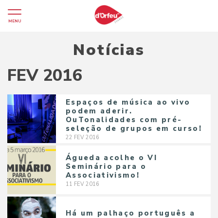
MENU
Notícias
FEV 2016
Espaços de música ao vivo
podem aderir.
OuTonalidades com pré-
seleção de grupos em curso!
22
FEV
2016
Águeda acolhe o VI
Seminário para o
Associativismo!
11
FEV
2016
Há um palhaço português a