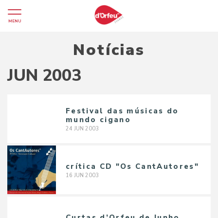
MENU
Notícias
JUN 2003
Festival das músicas do
mundo cigano
24
JUN
2003
crítica CD "Os CantAutores"
16
JUN
2003
Curtas d’Orfeu de Junho