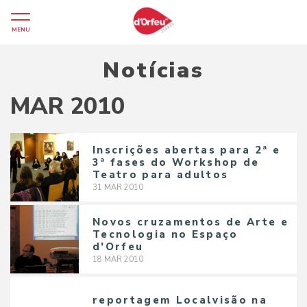
MENU
Notícias
MAR 2010
Inscrições abertas para 2ª e
3ª fases do Workshop de
Teatro para adultos
31
MAR
2010
Novos cruzamentos de Arte e
Tecnologia no Espaço
d’Orfeu
18
MAR
2010
reportagem Localvisão na