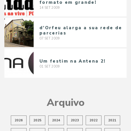
formato em grande!
14
SET
2009
d’Orfeu alarga a sua rede de
parcerias
07
SET
2009
Um festim na Antena 2!
01
SET
2009
Arquivo
2026
2025
2024
2023
2022
2021