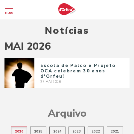
MENU
Notícias
MAI 2026
Escola de Palco e Projeto
OCA celebram 30 anos
d'Orfeu!
27
MAI
2026
Arquivo
2026
2025
2024
2023
2022
2021