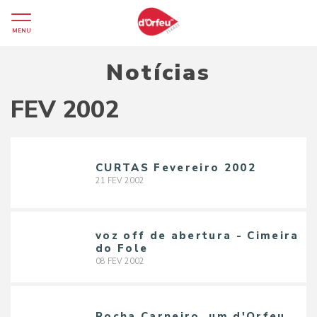
MENU
Notícias
FEV 2002
CURTAS Fevereiro 2002
21
FEV
2002
voz off de abertura - Cimeira
do Fole
08
FEV
2002
Rocha Carneiro, um d'Orfeu