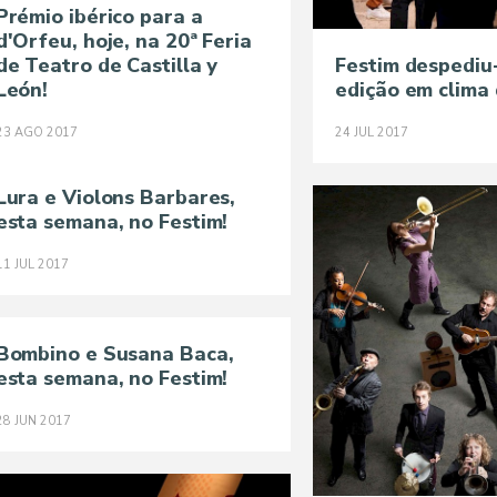
Prémio ibérico para a
d'Orfeu, hoje, na 20ª Feria
de Teatro de Castilla y
Festim despediu
León!
edição em clima 
23
AGO
2017
24
JUL
2017
Lura e Violons Barbares,
esta semana, no Festim!
11
JUL
2017
Bombino e Susana Baca,
esta semana, no Festim!
28
JUN
2017