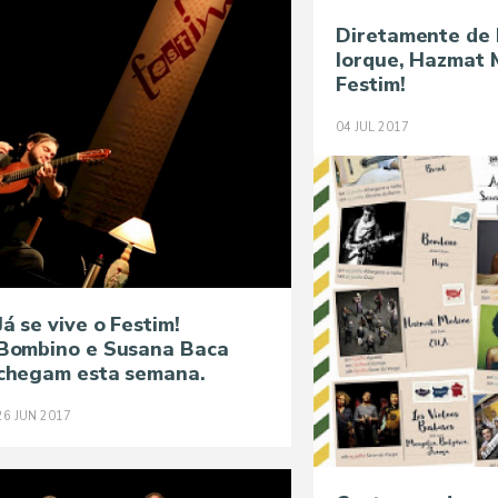
Diretamente de
Iorque, Hazmat 
Festim!
04
JUL
2017
Já se vive o Festim!
Bombino e Susana Baca
chegam esta semana.
26
JUN
2017