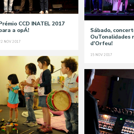
Prémio CCD INATEL 2017
para a opÁ!
Sábado, concert
OuTonalidades 
22
NOV
2017
d'Orfeu!
15
NOV
2017