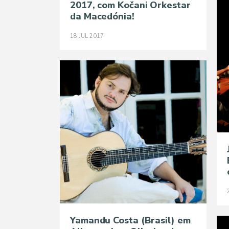
2017, com Kočani Orkestar
da Macedónia!
18
JUL
2017
Yamandu Costa (Brasil) em