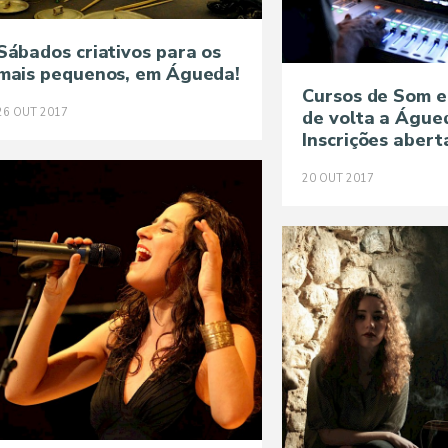
Sábados criativos para os
mais pequenos, em Águeda!
Cursos de Som e
26
OUT
2017
de volta a Águe
Inscrições abert
20
OUT
2017