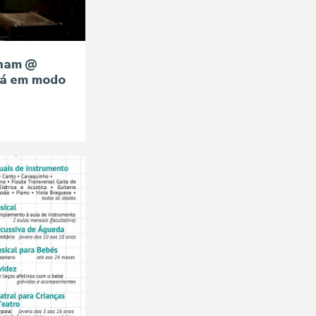
aham @
já em modo