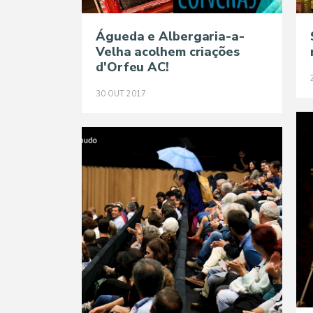
Águeda e Albergaria-a-
Velha acolhem criações
d'Orfeu AC!
30
OUT
2017