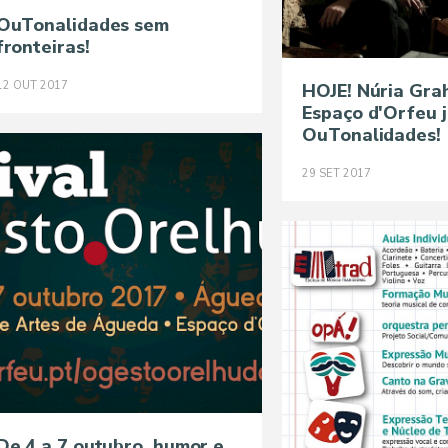
OuTonalidades sem
fronteiras!
12
OUT
2017
HOJE! Núria Gr
Espaço d'Orfeu 
OuTonalidades!
29
SET
2017
De 4 a 7 outubro, humor e