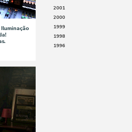
2001
2000
1999
 Iluminação
da!
1998
as.
1996