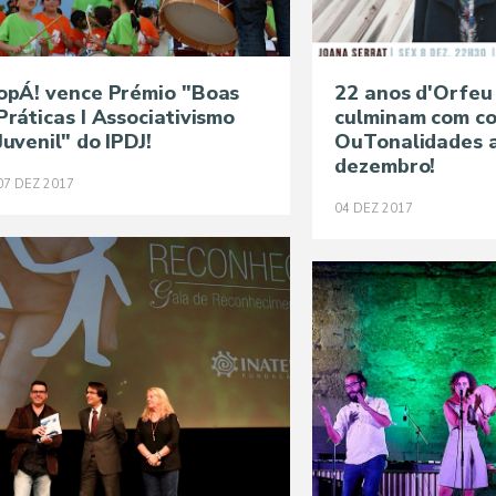
opÁ! vence Prémio "Boas
22 anos d'Orfeu
Práticas I Associativismo
culminam com c
Juvenil" do IPDJ!
OuTonalidades 
dezembro!
07
DEZ
2017
04
DEZ
2017