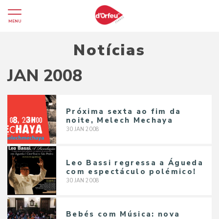
MENU
Notícias
JAN 2008
Próxima sexta ao fim da
noite, Melech Mechaya
30
JAN
2008
Leo Bassi regressa a Águeda
com espectáculo polémico!
30
JAN
2008
Bebés com Música: nova