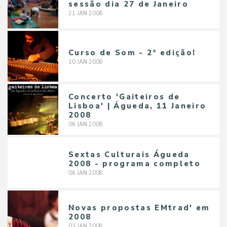
sessão dia 27 de Janeiro
21
JAN
2008
Curso de Som - 2ª edição!
10
JAN
2008
Concerto 'Gaiteiros de
Lisboa' | Águeda, 11 Janeiro
2008
06
JAN
2008
Sextas Culturais Águeda
2008 - programa completo
06
JAN
2008
Novas propostas EMtrad' em
2008
03
JAN
2008