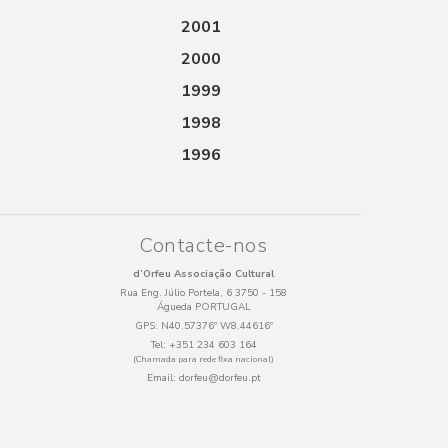
2001
2000
1999
1998
1996
Contacte-nos
d’Orfeu Associação Cultural
Rua Eng. Júlio Portela, 6 3750 - 158
Águeda PORTUGAL
GPS:
N40.57376º W8.44616º
Tel:
+351 234 603 164
(Chamada para rede fixa nacional)
Email:
dorfeu@dorfeu.pt